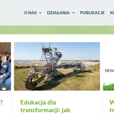
O NAS
DZIAŁANIA
PUBLIKACJE
K
?
Edukacja dla
W
transformacji: jak
t