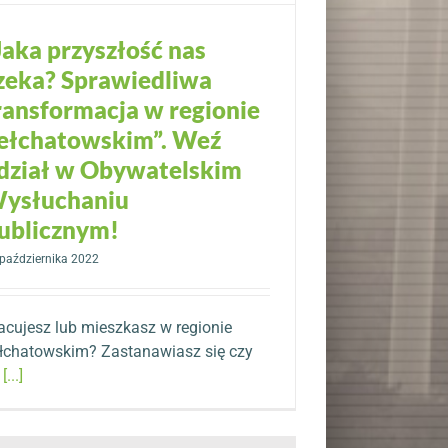
Jaka przyszłość nas
zeka? Sprawiedliwa
ransformacja w regionie
ełchatowskim”. Weź
dział w Obywatelskim
ysłuchaniu
ublicznym!
października 2022
acujesz lub mieszkasz w regionie
łchatowskim? Zastanawiasz się czy
ą
[...]