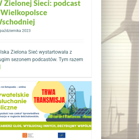
 Zielonej Sieci: podcast
 Wielkopolsce
schodniej
października 2023
lska Zielona Sieć wystartowała z
ugim sezonem podcastów. Tym razem
]