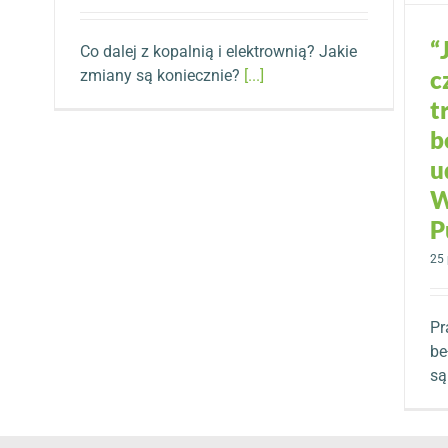
“
Co dalej z kopalnią i elektrownią? Jakie
c
zmiany są koniecznie?
[...]
t
b
u
W
P
25 
Pr
be
s