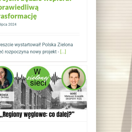
prawiedliwą
rasformację
lipca 2024
eszcie wystartował! Polska Zielona
eć rozpoczyna nowy projekt -
[...]