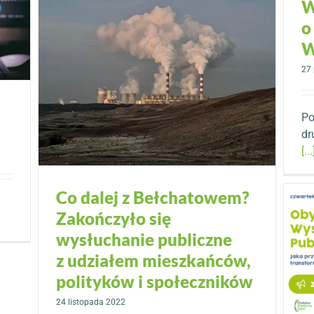
W
o
W
27 
Po
dr
[...
Co dalej z Bełchatowem?
Zakończyło się
wysłuchanie publiczne
z udziałem mieszkańców,
polityków i społeczników
24 listopada 2022