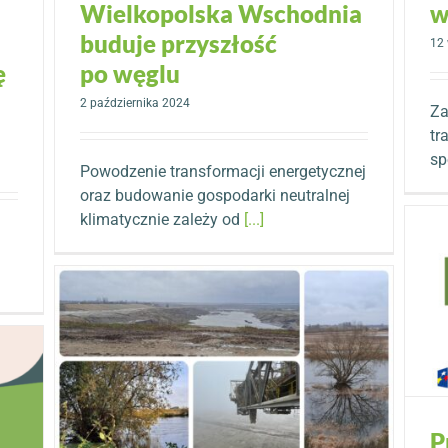
Wielkopolska Wschodnia
w
buduje przyszłość
12 
ę
po węglu
2 października 2024
Za
tr
sp
Powodzenie transformacji energetycznej
oraz budowanie gospodarki neutralnej
klimatycznie zależy od
[...]
P