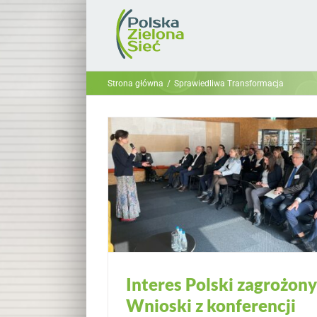
Przejdź
do
zawartości
Strona główna
Sprawiedliwa Transformacja
Interes Polski zagrożony
Wnioski z konferencji