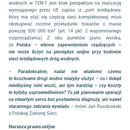
wodnych w TEN-T jest brak perspektyw na realizację
wymaganego przez UE zapisu iż „port śródlądowy,
który ma stać się częścią sieci kompleksowej, musi
obsługiwać rocznie przeładunki towarów o masie
powyżej 500 000 ton” (art. 14 pkt. 2 wspomnianego
rozporządzenia) Z obu punktów jasno wynika,
że
Polska – wbrew zapewnieniom rządzących –
nie może liczyć na pieniądze unijne przy budowie
sieci śródlądowych dróg wodnych.
–
Paradoksalnie, nadal nie wiadomo czemu
te kosztowne drogi wodne miałyby służyć – co i dokąd
mielibyśmy nimi wozić, ani tym bardziej – czy koszty
te byłyby usprawiedliwione? To jak planowanie operacji
na otwartym sercu bez postawienia diagnozy, ani nawet
starannego zebrania wywiadu
– mówi Jan Ruszkowski
z Polskiej Zielonej Sieci.
Narusza prawo unijne