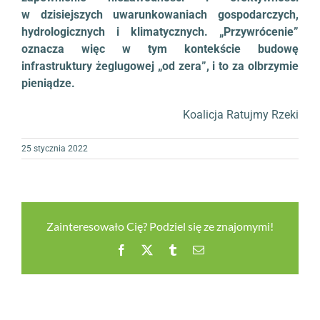
w dzisiejszych uwarunkowaniach gospodarczych,
hydrologicznych i klimatycznych. „Przywrócenie”
oznacza więc w tym kontekście budowę
infrastruktury żeglugowej „od zera”, i to za olbrzymie
pieniądze.
Koalicja Ratujmy Rzeki
25 stycznia 2022
Zainteresowało Cię? Podziel się ze znajomymi!
Facebook
X
Tumblr
Email