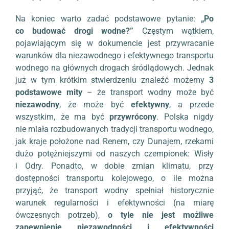
Na koniec warto zadać podstawowe pytanie:
„Po
co budować drogi wodne?”
Częstym wątkiem,
pojawiającym się w dokumencie jest przywracanie
warunków dla niezawodnego i efektywnego transportu
wodnego na głównych drogach śródlądowych. Jednak
już w tym krótkim stwierdzeniu znaleźć możemy
3
podstawowe mity
– że transport wodny może być
niezawodny
, że może być
efektywny
, a przede
wszystkim, że ma być
przywrócony
. Polska nigdy
nie miała rozbudowanych tradycji transportu wodnego,
jak kraje położone nad Renem, czy Dunajem, rzekami
dużo potężniejszymi od naszych czempionek: Wisły
i Odry. Ponadto, w dobie zmian klimatu, przy
dostępności transportu kolejowego, o ile można
przyjąć, że transport wodny spełniał historycznie
warunek regularności i efektywności (na miarę
ówczesnych potrzeb),
o tyle nie jest możliwe
zapewnienie niezawodności i efektywności